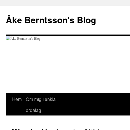
Åke Berntsson's Blog
Hem
Om mig i enkla
Hoppa
ordalag
till
innehåll