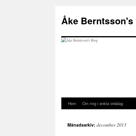
Åke Berntsson's
Hem
Om mig i enkla ordalag
Hoppa
till
december 2013
Månadsarkiv:
innehåll