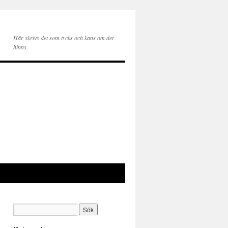
Här skrivs det som tycks och kans om det
hinns.