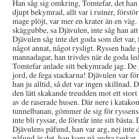
Han såg sig omkring, Tomtefar, det ha
djupt bekymrad, allt var i ruiner, förstö
mage plöjt, var mer en krater än en väg.
skäggubbe, sa Djävulen, inte såg han att
Djävulen såg inte det goda som det var,
något annat, något rysligt. Ryssen hade
mannadagar, han trivdes när de goda led.
Tomtefar anlade sitt bekymrade jag. D
jord, de fega stackarna! Djävulen var för
han ju alltid, så det var ingen skillnad
den lätt skakande treudden mot ett stort
av de raserade husen. Där nere i katak
tunnelbanan, gömmer de sig för ryssens f
inte bli ryssar, de förstår inte sitt bästa
Djävulens påfund, han var arg, nej inte d
påfund är det, han kom på andra tankar, 