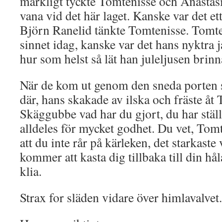
märkligt tyckte Tomtenisse och Anastasi
vana vid det här laget. Kanske var det e
Björn Ranelid tänkte Tomtenisse. Tomtef
sinnet idag, kanske var det hans nyktra
hur som helst så lät han juleljusen brinn
När de kom ut genom den sneda porten 
där, hans skakade av ilska och fräste åt
Skäggubbe vad har du gjort, du har ställ
alldeles för mycket godhet. Du vet, Tomt
att du inte rår på kärleken, det starkaste 
kommer att kasta dig tillbaka till din hål
klia.
Strax for släden vidare över himlav