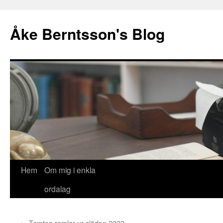
Åke Berntsson's Blog
Hoppa
Hem
Om mig i enkla
till
ordalag
innehåll
←
Tomten ramlar ur släden 2023