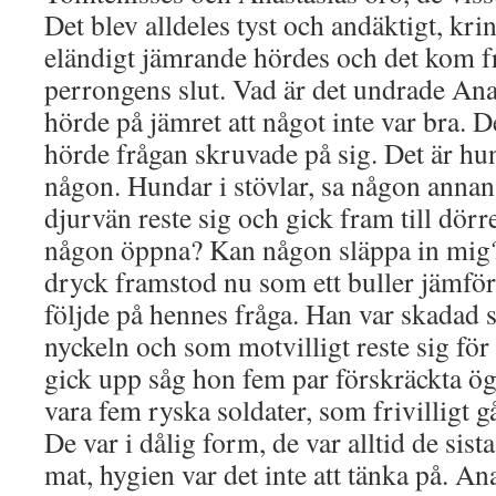
Det blev alldeles tyst och andäktigt, krin
eländigt jämrande hördes och det kom f
perrongens slut. Vad är det undrade Ana
hörde på jämret att något inte var bra. 
hörde frågan skruvade på sig. Det är hun
någon. Hundar i stövlar, sa någon annan
djurvän reste sig och gick fram till dörr
någon öppna? Kan någon släppa in mig?
dryck framstod nu som ett buller jämfö
följde på hennes fråga. Han var skadad 
nyckeln och som motvilligt reste sig för
gick upp såg hon fem par förskräckta ö
vara fem ryska soldater, som frivilligt gå
De var i dålig form, de var alltid de sist
mat, hygien var det inte att tänka på. An