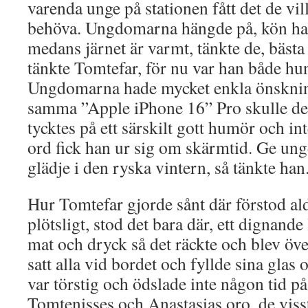
varenda unge på stationen fått det de vil
behöva. Ungdomarna hängde på, kön han
medans järnet är varmt, tänkte de, bästa 
tänkte Tomtefar, för nu var han både hun
Ungdomarna hade mycket enkla önsknin
samma ”Apple iPhone 16” Pro skulle det
tycktes på ett särskilt gott humör och i
ord fick han ur sig om skärmtid. Ge ung
glädje i den ryska vintern, så tänkte han
Hur Tomtefar gjorde sånt där förstod a
plötsligt, stod det bara där, ett dignand
mat och dryck så det räckte och blev över
satt alla vid bordet och fyllde sina glas 
var törstig och ödslade inte någon tid på 
Tomtenisses och Anastasias oro, de visst