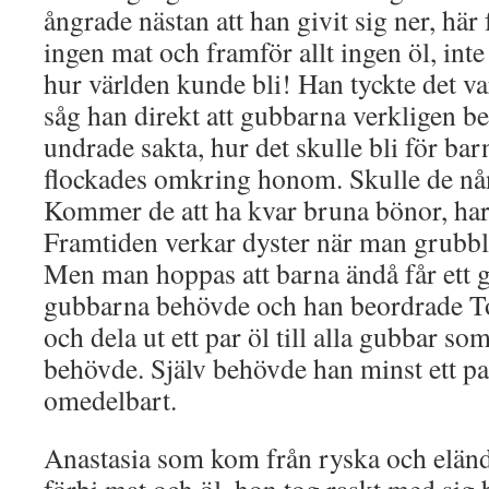
ångrade nästan att han givit sig ner, här
ingen mat och framför allt ingen öl, inte
hur världen kunde bli! Han tyckte det va
såg han direkt att gubbarna verkligen b
undrade sakta, hur det skulle bli för ba
flockades omkring honom. Skulle de nån
Kommer de att ha kvar bruna bönor, har
Framtiden verkar dyster när man grubblar
Men man hoppas att barna ändå får ett gl
gubbarna behövde och han beordrade To
och dela ut ett par öl till alla gubbar s
behövde. Själv behövde han minst ett pa
omedelbart.
Anastasia som kom från ryska och eländ