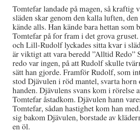
Tomtefar landade på magen, så kraftig v
släden skar genom den kalla luften, den
kände alls. Han kände bara hettan som
Tomtefar på for fram i det grova gruset
och Lill-Rudolf lyckades sitta kvar i slä
är viktigt att vara beredd ”Alltid Redo”
redo var ingen, på att Rudolf skulle tvär
sätt han gjorde. Framför Rudolf, som int
stod Djävulen i röd mantel, svarta horn 
handen. Djävulens svans kom i rörelse a
Tomtefar åstadkom. Djävulen hann varesi
Tomtefar, sådan hastighet kom han med
sig bakom Djävulen, borstade av klädern
en öl.