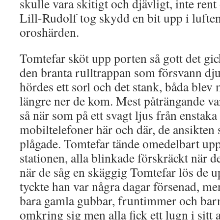
skulle vara skitigt och djävligt, inte ren
Lill-Rudolf tog skydd en bit upp i lufte
oroshärden.
Tomtefar sköt upp porten så gott det gi
den branta rulltrappan som försvann dju
hördes ett sorl och det stank, båda blev
längre ner de kom. Mest påträngande var
så när som på ett svagt ljus från enstaka
mobiltelefoner här och där, de ansikten 
plågade. Tomtefar tände omedelbart upp j
stationen, alla blinkade förskräckt när 
när de såg en skäggig Tomtefar lös de 
tyckte han var några dagar försenad, men
bara gamla gubbar, fruntimmer och bar
omkring sig men alla fick ett lugn i sitt