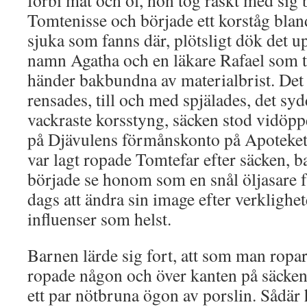
förbi mat och öl, hon tog raskt med sig
Tomtenisse och började ett korståg blan
sjuka som fanns där, plötsligt dök det u
namn Agatha och en läkare Rafael som ti
händer bakbundna av materialbrist. Det 
rensades, till och med spjälades, det sy
vackraste korsstyng, säcken stod vidöpp
på Djävulens förmånskonto på Apoteket.
var lagt ropade Tomtefar efter säcken,
började se honom som en snål öljasare f
dags att ändra sin image efter verklighe
influenser som helst.
Barnen lärde sig fort, att som man ropar
ropade någon och över kanten på säcken 
ett par nötbruna ögon av porslin. Sådär h