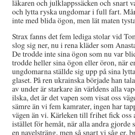
läkaren och julklappssäcken och snart v
och lytta ryska ungdomar i full fart. Må
inte med blida ögon, men lät maten tyst
Strax fanns det fem lediga stolar vid 
slog sig ner, nu i rena kläder som Anast
De trodde inte sina ögon som nu var bli
trodde heller sina ögon eller öron, när e
ungdomarna ställde sig upp på sina lytt
glaset. På ren ukrainska började han tal
av under är starkare än världens alla vap
ilska, det är det vapen som visat oss väge
sämre än vi fem kamrater, ingen har tap
vägen än vi. Kärleken till frihet fick oss 
istället för hemåt, när alla andra gjorde
en navelsträng, men så snart vi såg er, b