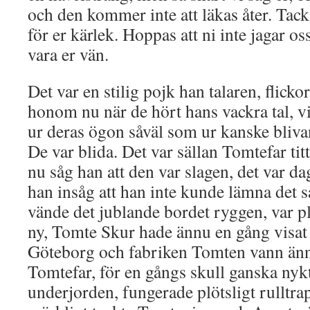
och den kommer inte att läkas åter. Tack f
för er kärlek. Hoppas att ni inte jagar os
vara er vän.
Det var en stilig pojk han talaren, flicko
honom nu när de hört hans vackra tal, vi
ur deras ögon såväl som ur kanske bliv
De var blida. Det var sällan Tomtefar ti
nu såg han att den var slagen, det var da
han insåg att han inte kunde lämna det s
vände det jublande bordet ryggen, var pl
ny, Tomte Skur hade ännu en gång visat s
Göteborg och fabriken Tomten vann änn
Tomtefar, för en gångs skull ganska nyk
underjorden, fungerade plötsligt rulltra