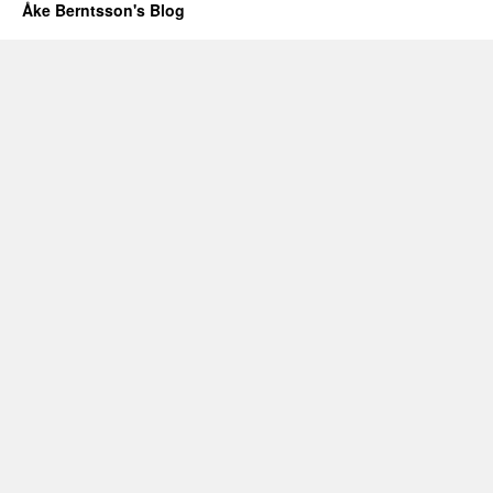
Åke Berntsson's Blog