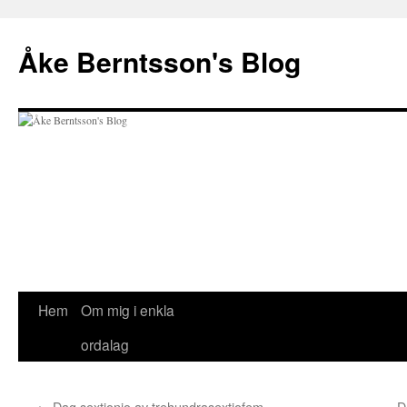
Åke Berntsson's Blog
Hem
Om mig i enkla
Hoppa
ordalag
till
innehåll
←
Dag sextionio av trehundrasextiofem
D