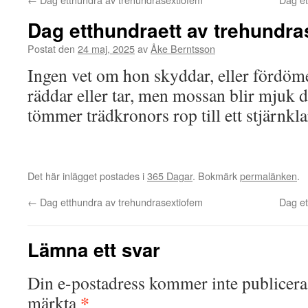
Dag etthundraett av trehundra
Postat den
24 maj, 2025
av
Åke Berntsson
Ingen vet om hon skyddar, eller fördöm
räddar eller tar, men mossan blir mjuk 
tömmer trädkronors rop till ett stjärnkla
Det här inlägget postades i
365 Dagar
. Bokmärk
permalänken
.
←
Dag etthundra av trehundrasextiofem
Dag et
Lämna ett svar
Din e-postadress kommer inte publicera
*
märkta