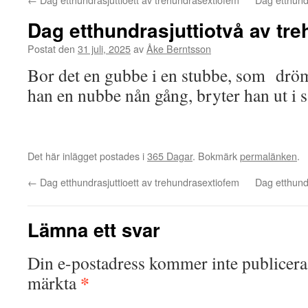
Dag etthundrasjuttiotvå av tr
Postat den
31 juli, 2025
av
Åke Berntsson
Bor det en gubbe i en stubbe, som drö
han en nubbe nån gång, bryter han ut i
Det här inlägget postades i
365 Dagar
. Bokmärk
permalänken
.
←
Dag etthundrasjuttioett av trehundrasextiofem
Dag etthund
Lämna ett svar
Din e-postadress kommer inte publicera
*
märkta