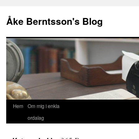
Åke Berntsson's Blog
Hoppa
Hem
Om mig i enkla
till
ordalag
innehåll