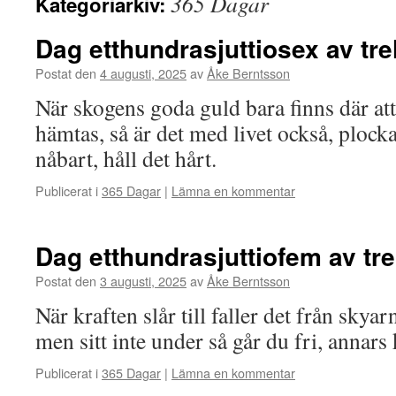
365 Dagar
Kategoriarkiv:
Dag etthundrasjuttiosex av tr
Postat den
4 augusti, 2025
av
Åke Berntsson
När skogens goda guld bara finns där att
hämtas, så är det med livet också, plocka
nåbart, håll det hårt.
Publicerat i
365 Dagar
|
Lämna en kommentar
Dag etthundrasjuttiofem av tr
Postat den
3 augusti, 2025
av
Åke Berntsson
När kraften slår till faller det från skyar
men sitt inte under så går du fri, annars
Publicerat i
365 Dagar
|
Lämna en kommentar