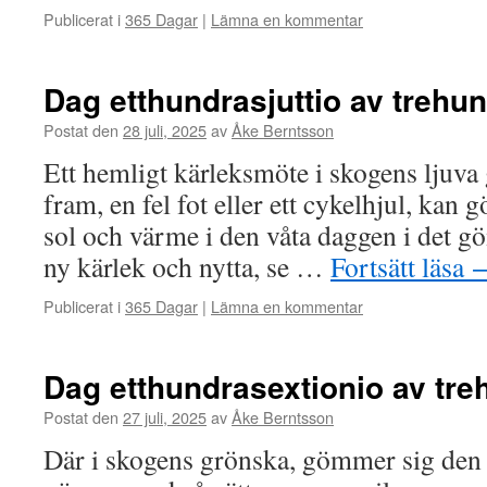
Publicerat i
365 Dagar
|
Lämna en kommentar
Dag etthundrasjuttio av trehu
Postat den
28 juli, 2025
av
Åke Berntsson
Ett hemligt kärleksmöte i skogens ljuva 
fram, en fel fot eller ett cykelhjul, kan 
sol och värme i den våta daggen i det g
ny kärlek och nytta, se …
Fortsätt läsa
Publicerat i
365 Dagar
|
Lämna en kommentar
Dag etthundrasextionio av tr
Postat den
27 juli, 2025
av
Åke Berntsson
Där i skogens grönska, gömmer sig den 