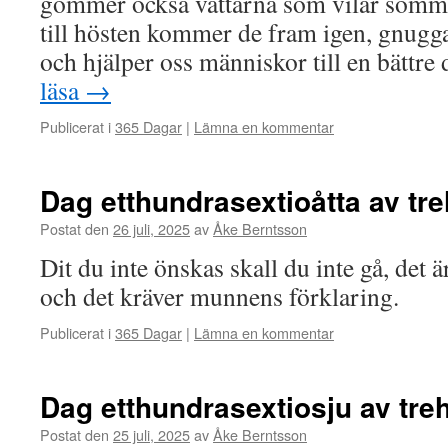
gömmer också vättarna som vilar sommar
till hösten kommer de fram igen, gnug
och hjälper oss människor till en bättre
läsa
→
Publicerat i
365 Dagar
|
Lämna en kommentar
Dag etthundrasextioåtta av tr
Postat den
26 juli, 2025
av
Åke Berntsson
Dit du inte önskas skall du inte gå, det ä
och det kräver munnens förklaring.
Publicerat i
365 Dagar
|
Lämna en kommentar
Dag etthundrasextiosju av tr
Postat den
25 juli, 2025
av
Åke Berntsson