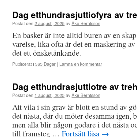
Dag etthundrasjuttiofyra av t
Postat den
2 augusti, 2025
av
Åke Berntsson
En basker är inte alltid buren av en skap
varelse, lika ofta är det en maskering a
det ett önsketänkande.
Publicerat i
365 Dagar
|
Lämna en kommentar
Dag etthundrasjuttiotre av tr
Postat den
1 augusti, 2025
av
Åke Berntsson
Att vila i sin grav är blott en stund av gör
det nästa, där du möter desamma igen, 
men alla blir någon godare i det nästa o
till framsteg …
Fortsätt läsa
→