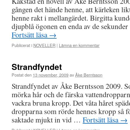
Kåkstad en novell av Åke Berntsson 200
gången det hände henne, att kärleken likt
henne rakt i mellangärdet. Birgitta kund
djupblå ögonen en enda av de sekunder
Fortsätt läsa
→
Publicerat i
NOVELLER
|
Lämna en kommentar
Strandfyndet
Postat den
13 november, 2009
av
Åke Berntsson
Strandfyndet av Åke Berntsson 2009. So
mörka hår och de färska vattendropparn
vackra bruna kropp. Det våta håret späd
dropparna som rörde hennes kropp så f
saktade mjukt in vid …
Fortsätt läsa
→