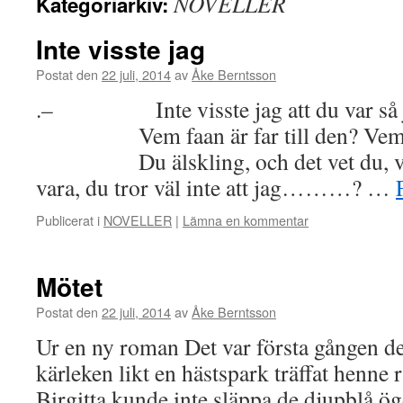
NOVELLER
Kategoriarkiv:
Inte visste jag
Postat den
22 juli, 2014
av
Åke Berntsson
.– Inte visste jag att du var så j
Vem faan är far till den? Vem är 
Du älskling, och det vet du, vem 
vara, du tror väl inte att jag………? …
Publicerat i
NOVELLER
|
Lämna en kommentar
Mötet
Postat den
22 juli, 2014
av
Åke Berntsson
Ur en ny roman Det var första gången de
kärleken likt en hästspark träffat henne 
Birgitta kunde inte släppa de djupblå ö