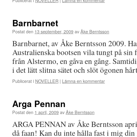
Publicerat i
NOVELLER
|
Lämna en kommentar
Barnbarnet
Postat den
13 september, 2009
av
Åke Berntsson
Barnbarnet, av Åke Berntsson 2009. Han 
Australienska bootsen vila tungt på sin
från Alstermo, en gåva en gång. Samtidi
i det lätt slitna sätet och slöt ögonen h
Publicerat i
NOVELLER
|
Lämna en kommentar
Arga Pennan
Postat den
1 april, 2009
av
Åke Berntsson
ARGA PENNAN av Åke Berntsson apr
då faan! Kan du inte hålla fast i mig d