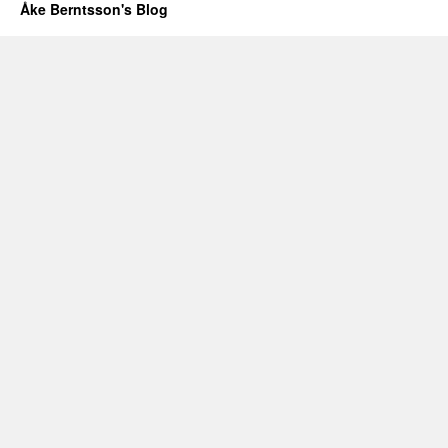
Åke Berntsson's Blog