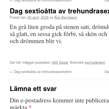
Dag sextioåtta av trehundrase
Postat den
20 april, 2025
av
Åke Berntsson
En grå liten groda på stenen satt, dröm
så glatt, en sessa gick förbi, så skön och
och drömmen blir vi.
Det här inlägget postades i
365 Dagar
. Bokmärk
permalänken
.
←
Dag sextioåtta av trehundrasextiofem
Da
Lämna ett svar
Din e-postadress kommer inte publicera
*
märkta