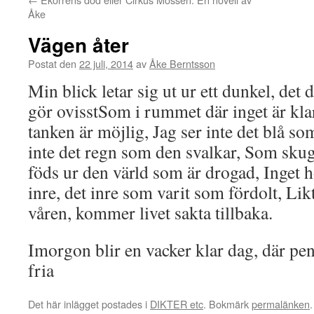
Åke
Vägen åter
Postat den
22 juli, 2014
av
Åke Berntsson
Min blick letar sig ut ur ett dunkel, de
gör ovisstSom i rummet där inget är klar
tanken är möjlig, Jag ser inte det blå so
inte det regn som den svalkar, Som skug
föds ur den värld som är drogad, Inget h
inre, det inre som varit som fördolt, Li
våren, kommer livet sakta tillbaka.
Imorgon blir en vacker klar dag, där penn
fria
Det här inlägget postades i
DIKTER etc
. Bokmärk
permalänken
.