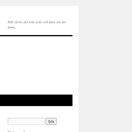
Här skrivs det som tycks och kans om det
hinns.