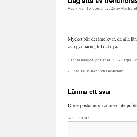
Dag åtta av trehundra
Postat den
15 februari, 2025
av
Åke Bern
Mycket blir det inte kvar, då alla 
och ger näring till det nya.
Det här inlägget postades i
365 Dagar
. B
←
Dag sju av trehundrasextiofem
Lämna ett svar
Din e-postadress kommer inte publi
Kommentar
*