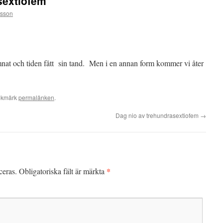
sextiofem
tsson
lämnat och tiden fått sin tand. Men i en annan form kommer vi åter
okmärk
permalänken
.
Dag nio av trehundrasextiofem
→
*
ceras.
Obligatoriska fält är märkta