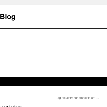
 Blog
Dag nio av trehundrasextiofem
→