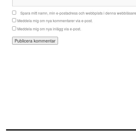
Spara mitt namn, min e-postadress och webbplats i denna webbläsare t
Meddela mig om nya kommentarer via e-post.
Meddela mig om nya inlägg via e-post.