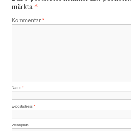
*
märkta
Kommentar
*
Namn
*
E-postadress
*
Webbplats