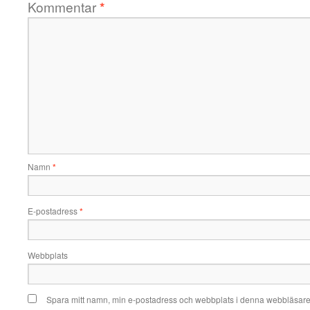
Kommentar
*
Namn
*
E-postadress
*
Webbplats
Spara mitt namn, min e-postadress och webbplats i denna webbläsare t