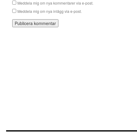
Meddela mig om nya kommentarer via e-post.
Meddela mig om nya inlägg via e-post.