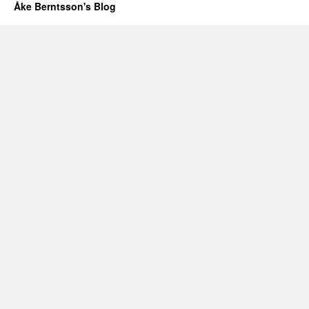
Åke Berntsson's Blog