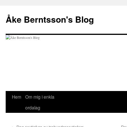
Åke Berntsson's Blog
Hem
Om mig i enkla
Hoppa
ordalag
till
innehåll
←
Dag sextiofyra av trehundrasextiofem
Dag