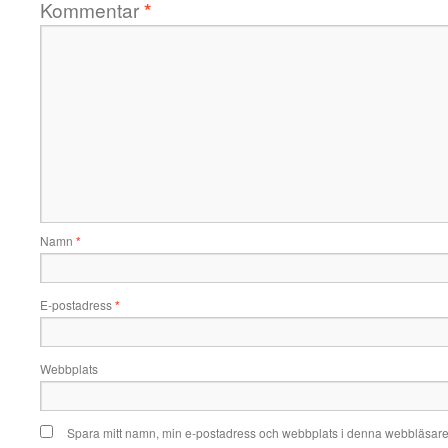
Kommentar
*
Namn
*
E-postadress
*
Webbplats
Spara mitt namn, min e-postadress och webbplats i denna webbläsare t