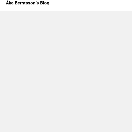
Åke Berntsson's Blog