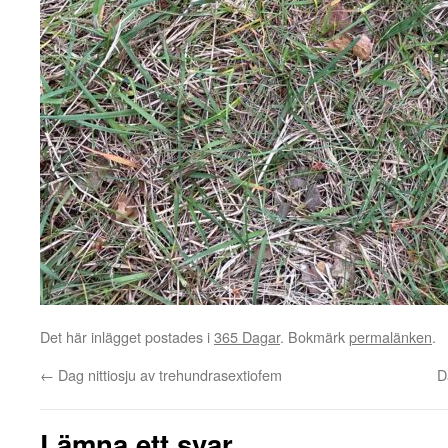
Det här inlägget postades i
365 Dagar
. Bokmärk
permalänken
.
←
Dag nittiosju av trehundrasextiofem
D
Lämna ett svar