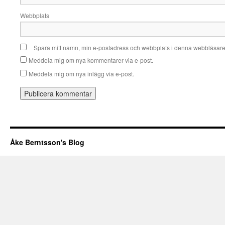
Webbplats
Spara mitt namn, min e-postadress och webbplats i denna webbläsare t
Meddela mig om nya kommentarer via e-post.
Meddela mig om nya inlägg via e-post.
Åke Berntsson's Blog